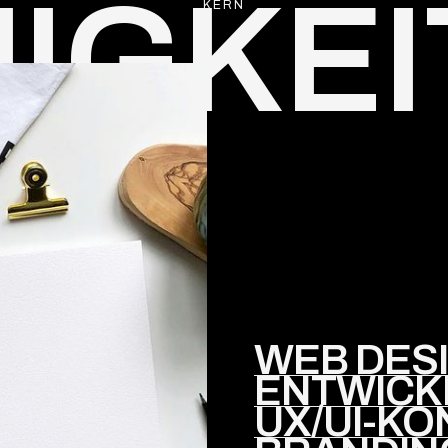
IGKE
KERN
WEB DES
ENTWICK
UX/UI-KO