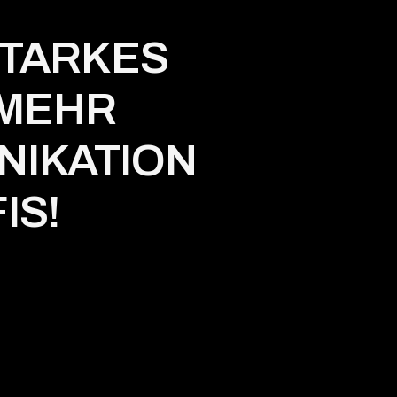
STARKES
 MEHR
NIKATION
IS!