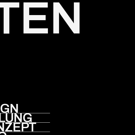
ITEN
IGN
LUNG
NZEPT