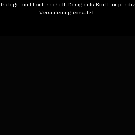
trategie und Leidenschaft Design als Kraft für positi
Veränderung einsetzt.
e
TE ARBEIT
OVATION